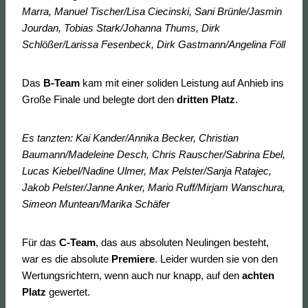
Marra, Manuel Tischer/Lisa Ciecinski, Sani Brünle/Jasmin
Jourdan, Tobias Stark/Johanna Thums, Dirk
Schlößer/Larissa Fesenbeck, Dirk Gastmann/Angelina Föll
Das
B-Team
kam mit einer soliden Leistung auf Anhieb ins
Große Finale und belegte dort den
dritten Platz
.
Es tanzten: Kai Kander/Annika Becker, Christian
Baumann/Madeleine Desch, Chris Rauscher/Sabrina Ebel,
Lucas Kiebel/Nadine Ulmer, Max Pelster/Sanja Ratajec,
Jakob Pelster/Janne Anker, Mario Ruff/Mirjam Wanschura,
Simeon Muntean/Marika Schäfer
Für das
C-Team
, das aus absoluten Neulingen besteht,
war es die absolute
Premiere
. Leider wurden sie von den
Wertungsrichtern, wenn auch nur knapp, auf den
achten
Platz
gewertet.