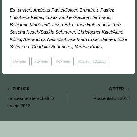
Es tanzten: Andreas Pantel/Joleen Brundrett, Patrick
Fritz/Lena Kiebel, Lukas Zanker/Paulina Herrmann,
Benjamin Muntean/Larissa Eder, Jona Hofer/Laura Trefz,
Sascha Kusch/Saskia Schmerer, Christopher Kittel/Anne
König, Alexandros Nesudis/Luisa Math Ersatzdamen: Silke
Schmerer, Charlotte Schmiegel, Verena Kraus
Schlagworte:
#
A-Team
#
B-Team
#
C-Team
#
Saison 2012/13
Beitragsnavigation
ZURÜCK
WEITER
Landesmeisterschaft D
Präsentation 2013
Latein 2012