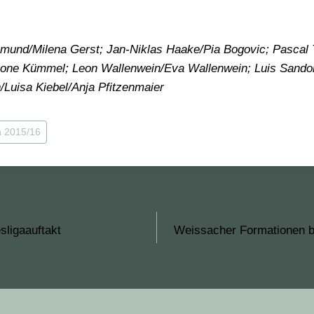
mund/Milena Gerst; Jan-Niklas Haake/Pia Bogovic; Pascal T
ne Kümmel; Leon Wallenwein/Eva Wallenwein; Luis Sandor/
Luisa Kiebel/Anja Pfitzenmaier
n 2015/16
sligaauftakt
Weissacher Formationen be