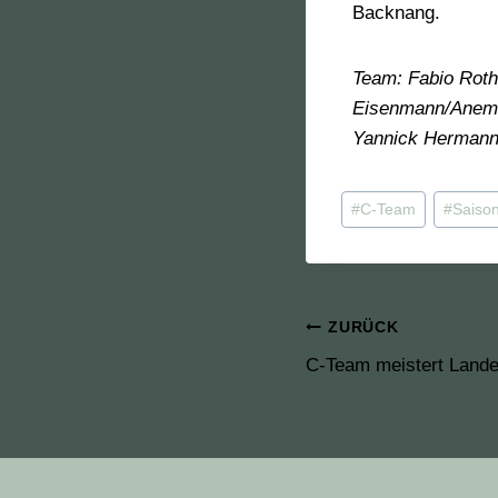
Backnang.
Team: Fabio Roth
Eisenmann/Anemo
Yannick Hermann/
#
C-Team
#
Saiso
ZURÜCK
C-Team meistert Lande