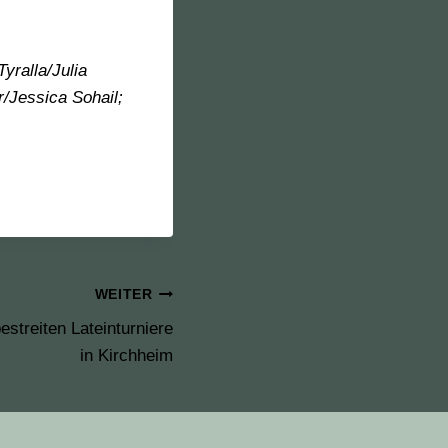
yralla/Julia
Jessica Sohail;
WEITER
streiten Lateinturniere
in Kirchheim