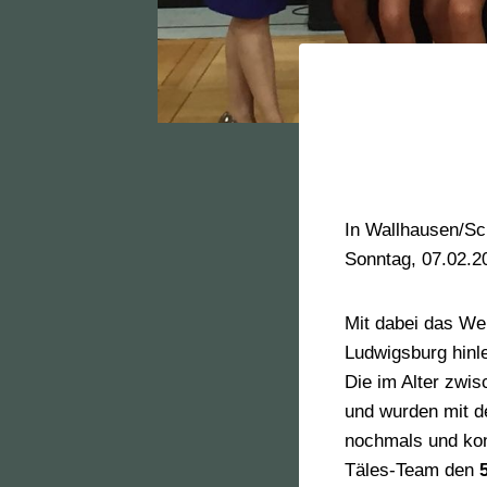
In Wallhausen/Sc
Sonntag, 07.02.20
Mit dabei das W
Ludwigsburg hinle
Die im Alter zwis
und wurden mit de
nochmals und konn
Täles-Team den