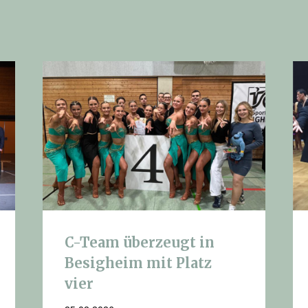
C-Team überzeugt in
Besigheim mit Platz
vier