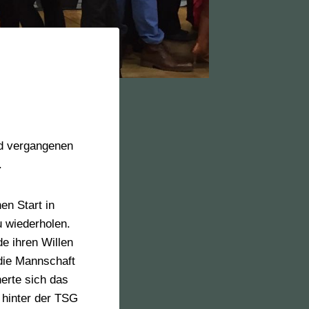
n
üd vergangenen
.
en Start in
u wiederholen.
e ihren Willen
 die Mannschaft
erte sich das
 hinter der TSG