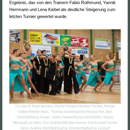
Ergebnis, das von den Trainern Fabio Rothmund, Yannik
Herrmann und Lena Kiebel als deutliche Steigerung zum
letzten Turnier gewertet wurde.
Für das B-Team tanzten: Daniel Rieger/Jannika Fischer, Florian
Sattler/Amelie Huss, Thomas Diedersdorfer/Alysha Feil, Ben
Schmidt/Alicia Kantel, Jakob Pelster/Sanja Kirchdörfer, Tobias
Wieland/Lea Brkic, Eric Nothdurft/Emily Hoover, Kai Kreissl/Carolin
Kehn, Andree Wohlfart/Sophie Zimmer/Katharina Lenhart