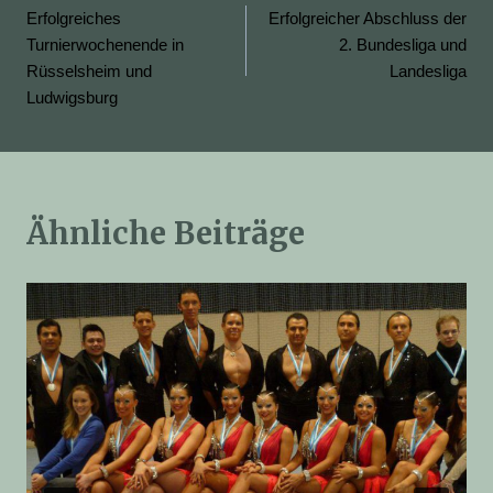
Erfolgreiches
Erfolgreicher Abschluss der
Turnierwochenende in
2. Bundesliga und
Rüsselsheim und
Landesliga
Ludwigsburg
Ähnliche Beiträge