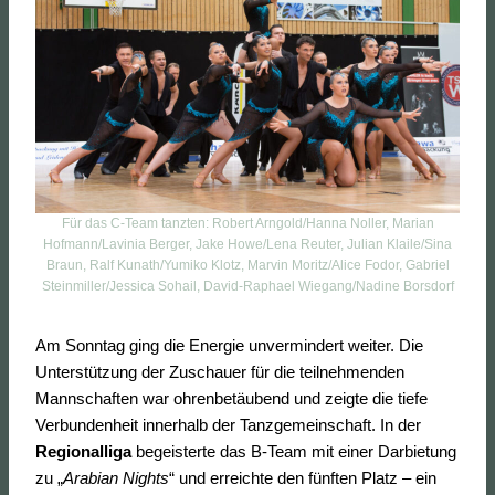
Für das C-Team tanzten: Robert Arngold/Hanna Noller, Marian
Hofmann/Lavinia Berger, Jake Howe/Lena Reuter, Julian Klaile/Sina
Braun, Ralf Kunath/Yumiko Klotz, Marvin Moritz/Alice Fodor, Gabriel
Steinmiller/Jessica Sohail, David-Raphael Wiegang/Nadine Borsdorf
Am Sonntag ging die Energie unvermindert weiter. Die
Unterstützung der Zuschauer für die teilnehmenden
Mannschaften war ohrenbetäubend und zeigte die tiefe
Verbundenheit innerhalb der Tanzgemeinschaft. In der
Regionalliga
begeisterte das B-Team mit einer Darbietung
zu „
Arabian Nights
“ und erreichte den fünften Platz – ein