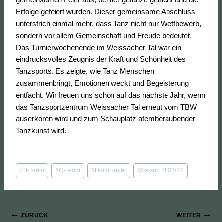
Erfolge gefeiert wurden. Dieser gemeinsame Abschluss
unterstrich einmal mehr, dass Tanz nicht nur Wettbewerb,
sondern vor allem Gemeinschaft und Freude bedeutet.
Das Turnierwochenende im Weissacher Tal war ein
eindrucksvolles Zeugnis der Kraft und Schönheit des
Tanzsports. Es zeigte, wie Tanz Menschen
zusammenbringt, Emotionen weckt und Begeisterung
entfacht. Wir freuen uns schon auf das nächste Jahr, wenn
das Tanzsportzentrum Weissacher Tal erneut vom TBW
auserkoren wird und zum Schauplatz atemberaubender
Tanzkunst wird.
Schlagworte:
#
B-Team
#
C-Team
#
Heimturnier
#
Saison 2023/24
Beitragsnavigation
ZURÜCK
WEITER