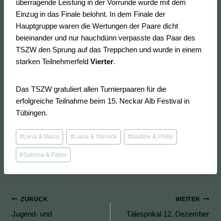
überragende Leistung in der Vorrunde wurde mit dem
Einzug in das Finale belohnt. In dem Finale der
Hauptgruppe waren die Wertungen der Paare dicht
beieinander und nur hauchdünn verpasste das Paar des
TSZW den Sprung auf das Treppchen und wurde in einem
starken Teilnehmerfeld
Vierter
.
Das TSZW gratuliert allen Turnierpaaren für die
erfolgreiche Teilnahme beim 15. Neckar Alb Festival in
Tübingen.
Schlagworte:
#
Lena & Manu
#
Luisa & Yannick
#
Nadine & Philip
#
Sabrina & Fabio
Beitragsnavigation
ZURÜCK
WEITER
Jugend- und
Tälespokal 12. Dezember