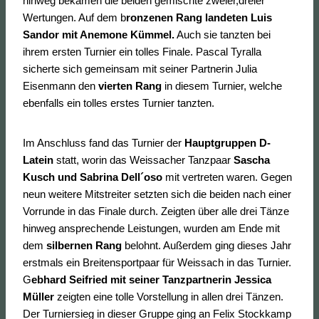
hinweg bekamen die beiden gemischte zweier,dreier
Wertungen. Auf dem b
ronzenen Rang landeten Luis
Sandor mit Anemone Kümmel.
Auch sie tanzten bei
ihrem ersten Turnier ein tolles Finale. Pascal Tyralla
sicherte sich gemeinsam mit seiner Partnerin Julia
Eisenmann den
vierten Rang
in diesem Turnier, welche
ebenfalls ein tolles erstes Turnier tanzten.
Im Anschluss fand das Turnier der
Hauptgruppen D-
Latein
statt, worin das Weissacher Tanzpaar
Sascha
Kusch und Sabrina Dell´oso
mit vertreten waren. Gegen
neun weitere Mitstreiter setzten sich die beiden nach einer
Vorrunde in das Finale durch. Zeigten über alle drei Tänze
hinweg ansprechende Leistungen, wurden am Ende mit
dem
silbernen Rang
belohnt. Außerdem ging dieses Jahr
erstmals ein Breitensportpaar für Weissach in das Turnier.
G
ebhard Seifried mit seiner Tanzpartnerin Jessica
Müller
zeigten eine tolle Vorstellung in allen drei Tänzen.
Der Turniersieg in dieser Gruppe ging an Felix Stockkamp