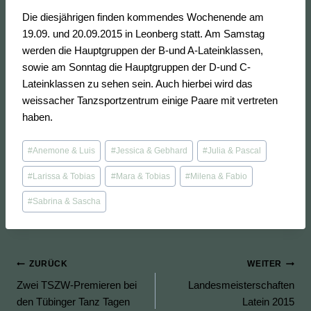
Die diesjährigen finden kommendes Wochenende am
19.09. und 20.09.2015 in Leonberg statt. Am Samstag
werden die Hauptgruppen der B-und A-Lateinklassen,
sowie am Sonntag die Hauptgruppen der D-und C-
Lateinklassen zu sehen sein. Auch hierbei wird das
weissacher Tanzsportzentrum einige Paare mit vertreten
haben.
Schlagworte:
#
Anemone & Luis
#
Jessica & Gebhard
#
Julia & Pascal
#
Larissa & Tobias
#
Mara & Tobias
#
Milena & Fabio
#
Sabrina & Sascha
Beitragsnavigation
ZURÜCK
WEITER
Zwei TSZW-Premieren bei
Landesmeisterschaften
den Tübinger Tanz Tagen
Latein 2015