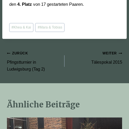
den
4. Platz
von 17 gestarteten Paaren.
Schlagworte:
#
Khea & Kai
#
Mara & Tobias
Beitragsnavigation
ZURÜCK
WEITER
Pfingstturnier in
Tälespokal 2015
Ludwigsburg (Tag 2)
Ähnliche Beiträge